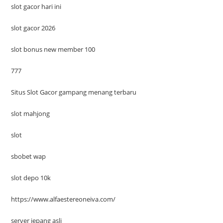
slot gacor hari ini
slot gacor 2026
slot bonus new member 100
777
Situs Slot Gacor gampang menang terbaru
slot mahjong
slot
sbobet wap
slot depo 10k
https://www.alfaestereoneiva.com/
server jepang asli