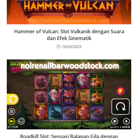
Hammer of Vulcan: Slot Vulkanik dengan Suara
dan Efek Sinematik
10/20/2025
Roadkill Slot: Sensasi Balapan Gila dengan