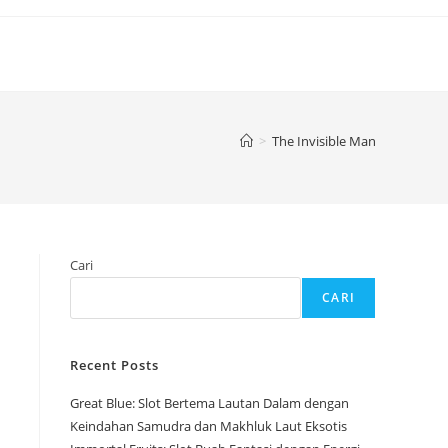
>
The Invisible Man
Cari
CARI
Recent Posts
Great Blue: Slot Bertema Lautan Dalam dengan
Keindahan Samudra dan Makhluk Laut Eksotis