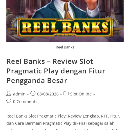
Reel Banks
Reel Banks – Review Slot
Pragmatic Play dengan Fitur
Pengganda Besar
Post
Post
Post
admin
03/08/2026
Slot Online
author:
published:
category:
Post
0 Comments
comments:
Reel Banks Slot Pragmatic Play: Review Lengkap, RTP, Fitur,
dan Cara Bermain Pragmatic Play dikenal sebagai salah