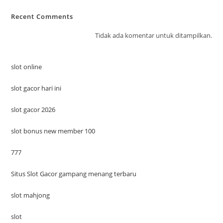
Recent Comments
Tidak ada komentar untuk ditampilkan.
slot online
slot gacor hari ini
slot gacor 2026
slot bonus new member 100
777
Situs Slot Gacor gampang menang terbaru
slot mahjong
slot