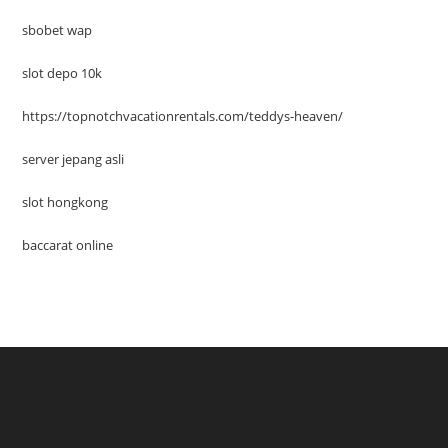
sbobet wap
slot depo 10k
https://topnotchvacationrentals.com/teddys-heaven/
server jepang asli
slot hongkong
baccarat online