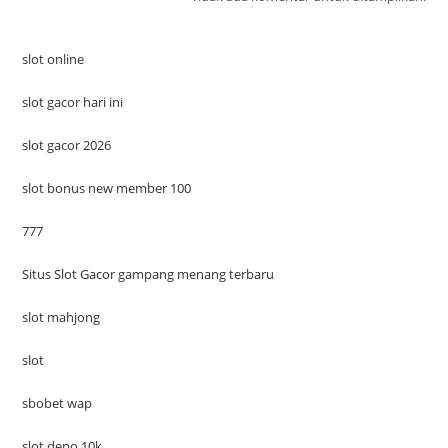
slot online
slot gacor hari ini
slot gacor 2026
slot bonus new member 100
777
Situs Slot Gacor gampang menang terbaru
slot mahjong
slot
sbobet wap
slot depo 10k