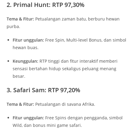
2. Primal Hunt: RTP 97,30%
Tema & Fitur:
Petualangan zaman batu, berburu hewan
purba.
Fitur unggulan:
Free Spin, Multi-level Bonus, dan simbol
hewan buas.
Keunggulan:
RTP tinggi dan fitur interaktif memberi
sensasi bertahan hidup sekaligus peluang menang
besar.
3. Safari Sam: RTP 97,20%
Tema & Fitur:
Petualangan di savana Afrika.
Fitur unggulan:
Free Spins dengan pengganda, simbol
Wild, dan bonus mini game safari.