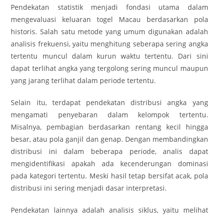
Pendekatan statistik menjadi fondasi utama dalam
mengevaluasi keluaran togel Macau berdasarkan pola
historis. Salah satu metode yang umum digunakan adalah
analisis frekuensi, yaitu menghitung seberapa sering angka
tertentu muncul dalam kurun waktu tertentu. Dari sini
dapat terlihat angka yang tergolong sering muncul maupun
yang jarang terlihat dalam periode tertentu.
Selain itu, terdapat pendekatan distribusi angka yang
mengamati penyebaran dalam kelompok tertentu.
Misalnya, pembagian berdasarkan rentang kecil hingga
besar, atau pola ganjil dan genap. Dengan membandingkan
distribusi ini dalam beberapa periode, analis dapat
mengidentifikasi apakah ada kecenderungan dominasi
pada kategori tertentu. Meski hasil tetap bersifat acak, pola
distribusi ini sering menjadi dasar interpretasi.
Pendekatan lainnya adalah analisis siklus, yaitu melihat