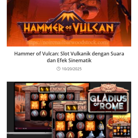
Hammer of Vulcan: Slot Vulkanik dengan Suara
dan Efek Sinematik
10/20/2025