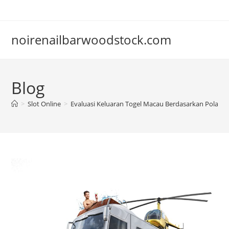
Skip
to
content
noirenailbarwoodstock.com
Blog
>
Slot Online
>
Evaluasi Keluaran Togel Macau Berdasarkan Pola His