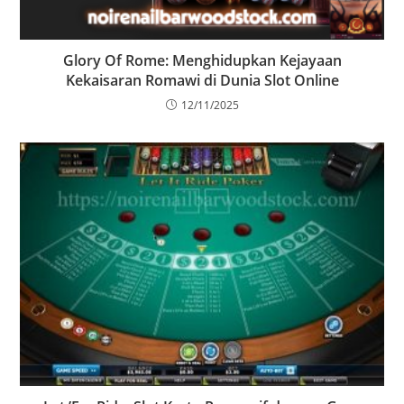
Glory Of Rome: Menghidupkan Kejayaan
Kekaisaran Romawi di Dunia Slot Online
12/11/2025