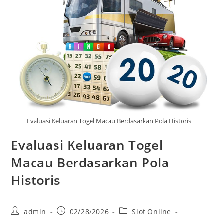
Evaluasi Keluaran Togel Macau Berdasarkan Pola Historis
Evaluasi Keluaran Togel
Macau Berdasarkan Pola
Historis
Post
Post
Post
admin
02/28/2026
Slot Online