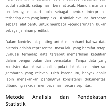
sudut statistik, setiap hasil bersifat acak. Namun, manusia
cenderung mencari pola sebagai bentuk interpretasi
terhadap data yang kompleks. Di sinilah evaluasi berperan
sebagai alat bantu untuk membaca kecenderungan, bukan
sebagai jaminan prediksi.
Dalam konteks ini, penting untuk memahami bahwa data
historis adalah representasi masa lalu yang bersifat tetap.
Evaluasi terhadap data tersebut memerlukan ketelitian
dalam pengumpulan dan pencatatan. Tanpa data yang
konsisten dan akurat, analisis pola tidak akan memberikan
gambaran yang relevan. Oleh karena itu, banyak analis
lebih menekankan pentingnya konsistensi dokumentasi
dibanding sekadar membaca hasil secara sepintas.
Metode Analisis dan Pendekatan
Statistik