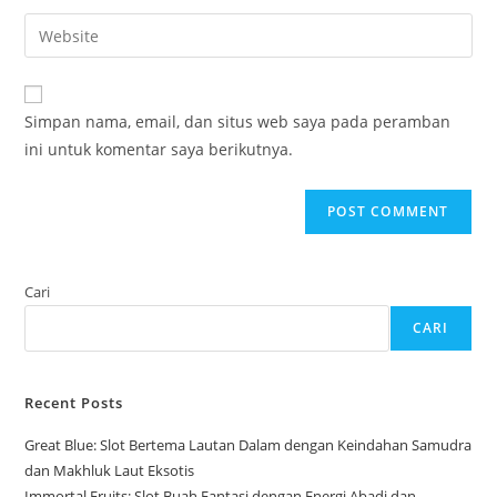
username
email
Enter
to
address
your
comment
to
website
comment
URL
Simpan nama, email, dan situs web saya pada peramban
(optional)
ini untuk komentar saya berikutnya.
Cari
CARI
Recent Posts
Great Blue: Slot Bertema Lautan Dalam dengan Keindahan Samudra
dan Makhluk Laut Eksotis
Immortal Fruits: Slot Buah Fantasi dengan Energi Abadi dan